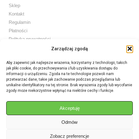
Sklep
Kontakt
Regulamin
Płatności
Polityka prywatności
Zarządzaj zgodą
Aby zapewnić jak najlepsze wrażenia, korzystamy z technologii, takich
jak pliki cookie, do przechowywania i/lub uzyskiwania dostępu do
Sprzedaż internetowa
informacji o urządzeniu. Zgoda na te technologie pozwoli nam
Tel:
605 603 753
przetwarzać dane, takie jak zachowanie podczas przeglądania lub
unikalne identyfikatory na tej stronie. Brak wyrażenia zgody lub wycofanie
zgody może niekorzystnie wpłynąć na niektóre cechy i funkcje.
Sprzedaż detaliczna
Tel:
82 576 68 80
E-mail:
aukcje.agrohurt@gmail.com
Akceptuję
Odmów
Godziny działania sklepu
Pon–Pt: 8:00 – 16:00
Zobacz preferencje