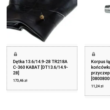
Dętka 13.6/14.9-28 TR218A
Korpus ł
C-360 KABAT [DT13.6/14.9-
końcówk
28]
przyczep
[0800800
173,46
zł
11,24
zł
zł
173,46
zł
11,24