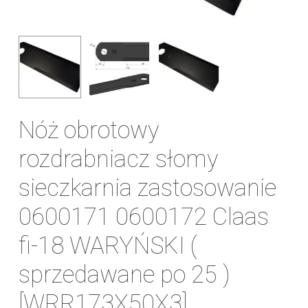
Nóż obrotowy
rozdrabniacz słomy
sieczkarnia zastosowanie
0600171 0600172 Claas
fi-18 WARYŃSKI (
sprzedawane po 25 )
[WRR173X50X3]