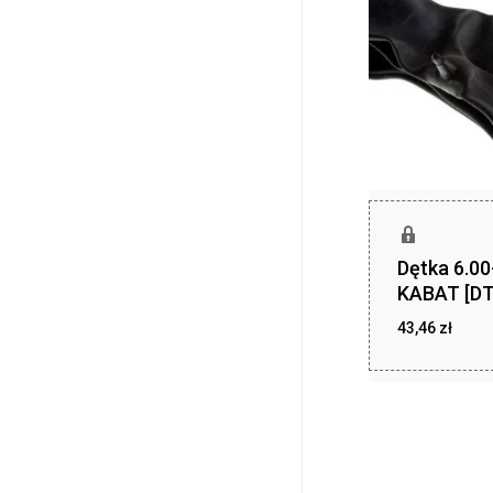
Dętka 6.0
KABAT [DT
43,46
zł
43