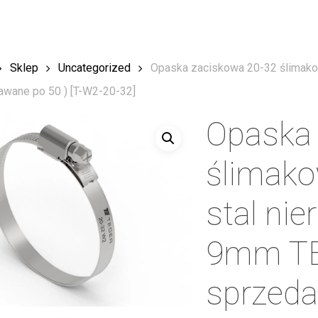
Sklep
Uncategorized
Opaska zaciskowa 20-32 ślimako
awane po 50 ) [T-W2-20-32]
Opaska 
ślimak
stal ni
9mm TE
sprzeda