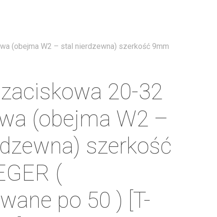
Menu
wa (obejma W2 – stal nierdzewna) szerkość 9mm
zaciskowa 20-32
owa (obejma W2 –
erdzewna) szerkość
GER (
wane po 50 ) [T-