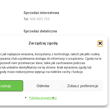
Sprzedaż internetowa
Tel:
605 603 753
Sprzedaż detaliczna
Tel:
82 576 68 80
Zarządzaj zgodą
E-mail:
aukcje.agrohurt@gmail.com
 jak najlepsze wrażenia, korzystamy z technologii, takich jak pliki cookie,
Godziny działania sklepu
ywania i/lub uzyskiwania dostępu do informacji o urządzeniu. Zgoda na te
Pon–Pt: 8:00 – 16:00
 pozwoli nam przetwarzać dane, takie jak zachowanie podczas
 lub unikalne identyfikatory na tej stronie. Brak wyrażenia zgody lub
gody może niekorzystnie wpłynąć na niektóre cechy i funkcje.
ceptuję
Odmów
Zobacz preferencje
Share
Polityka prywatności