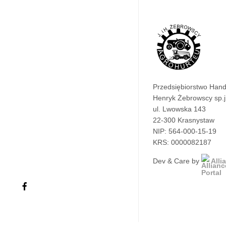
Przedsiębiorstwo Han
Henryk Żebrowscy sp.j
ul. Lwowska 143
22-300 Krasnystaw
NIP: 564-000-15-19
KRS: 0000082187
Dev & Care by
Alli
facebook