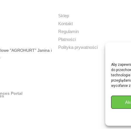
Sklep
Kontakt
Regulamin
Płatności
Polityka prywatności
dlowe "AGROHURT" Janina i
.
Aby zapewnić
do przechow
technologie
przeglądania
wycofanie z
ances Portal
Ak