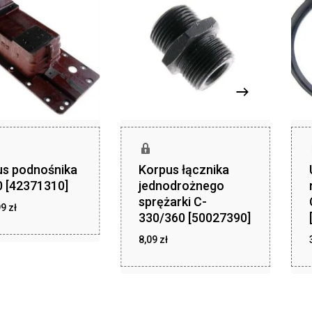
us podnośnika
Korpus łącznika
 [42371310]
jednodrożnego
sprężarki C-
zł
99
zł
1 349,99
330/360 [50027390]
8,09
zł
zł
8,09