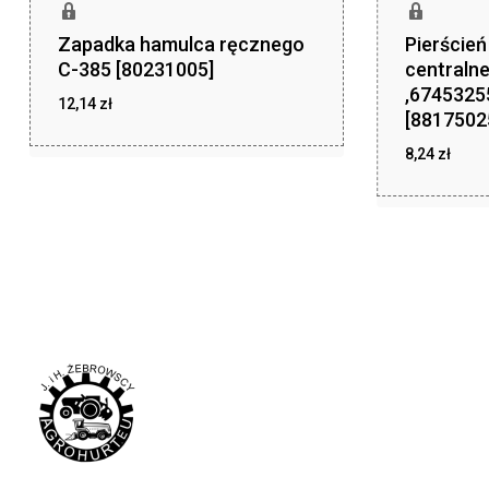
Zapadka hamulca ręcznego
Pierście
C-385 [80231005]
centraln
,6745325
12,14
zł
[8817502
zł
12,14
8,24
zł
zł
8,24