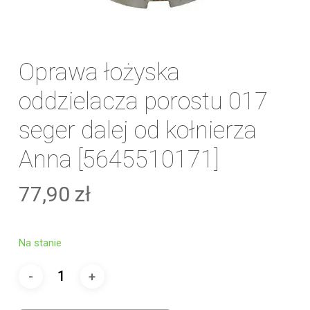
Oprawa łożyska
oddzielacza porostu 017
seger dalej od kołnierza
Anna [5645510171]
77,90
zł
Na stanie