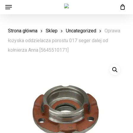
Menu
Skip
Menu
to
main
Strona główna
Sklep
Uncategorized
Oprawa
content
łożyska oddzielacza porostu 017 seger dalej od
kołnierza Anna [5645510171]