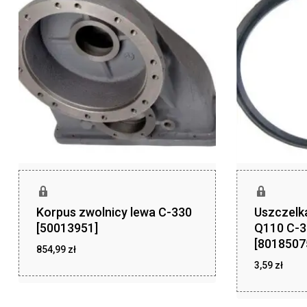
Korpus zwolnicy lewa C-330
Uszczelk
[50013951]
Q110 C-38
[8018507
854,99
zł
3,59
zł
zł
854,99
zł
3,59