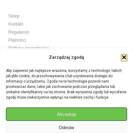
Sklep
Kontakt
Regulamin
Płatności
Polityka prywatności
Zarządzaj zgodą
Aby zapewnić jak najlepsze wrażenia, korzystamy z technologii, takich
jak pliki cookie, do przechowywania i/lub uzyskiwania dostępu do
Sprzedaż internetowa
informacji o urządzeniu. Zgoda na te technologie pozwoli nam
Tel:
605 603 753
przetwarzać dane, takie jak zachowanie podczas przeglądania lub
unikalne identyfikatory na tej stronie. Brak wyrażenia zgody lub wycofanie
zgody może niekorzystnie wpłynąć na niektóre cechy i funkcje.
Sprzedaż detaliczna
Tel:
82 576 68 80
E-mail:
aukcje.agrohurt@gmail.com
Akceptuję
Odmów
Godziny działania sklepu