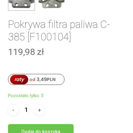
Pokrywa filtra paliwa C-
385 [F100104]
119,98
zł
raty
3,49
PLN
od
Pozostało tylko: 3
Dodaj do koszyka