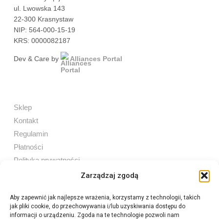
ul. Lwowska 143
22-300 Krasnystaw
NIP: 564-000-15-19
KRS: 0000082187
Dev & Care by
Alliances Portal
Sklep
Kontakt
Regulamin
Płatności
Polityka prywatności
Zarządzaj zgodą
Aby zapewnić jak najlepsze wrażenia, korzystamy z technologii, takich
jak pliki cookie, do przechowywania i/lub uzyskiwania dostępu do
Sprzedaż internetowa
informacji o urządzeniu. Zgoda na te technologie pozwoli nam