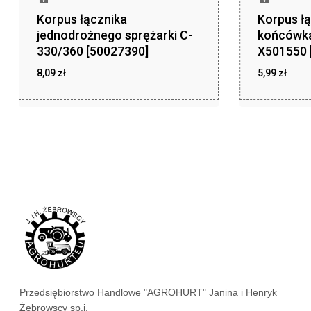
Korpus łącznika
Korpus łą
jednodrożnego sprężarki C-
końcówk
330/360 [50027390]
X501550 
8,09
zł
5,99
zł
zł
zł
8,09
5,99
Przedsiębiorstwo Handlowe "AGROHURT" Janina i Henryk
Żebrowscy sp.j.