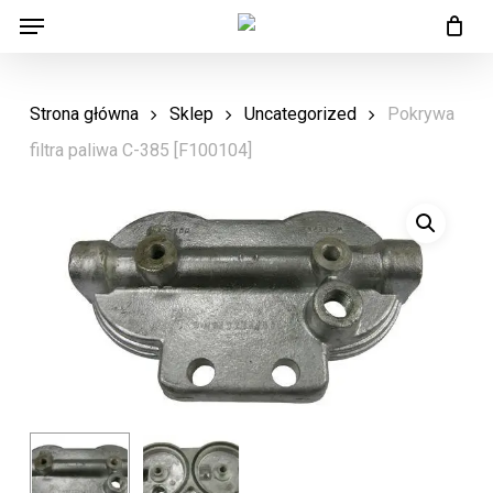
Menu
Skip
Menu
to
main
Strona główna
Sklep
Uncategorized
Pokrywa
content
filtra paliwa C-385 [F100104]