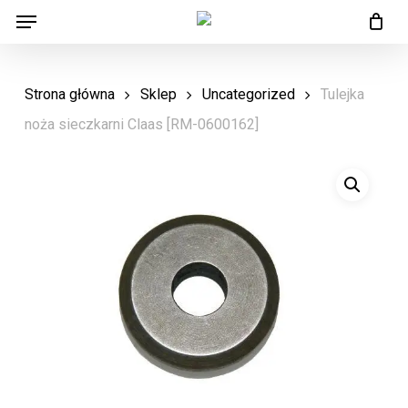
Menu
Skip
Menu
to
main
Strona główna
Sklep
Uncategorized
Tulejka
content
noża sieczkarni Claas [RM-0600162]