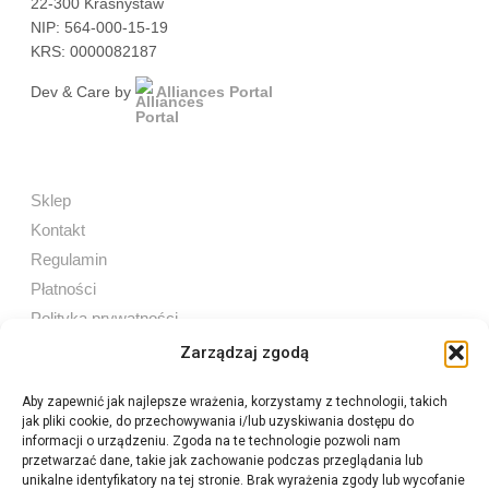
22-300 Krasnystaw
NIP: 564-000-15-19
KRS: 0000082187
Dev & Care by
Alliances Portal
Sklep
Kontakt
Regulamin
Płatności
Polityka prywatności
Zarządzaj zgodą
Aby zapewnić jak najlepsze wrażenia, korzystamy z technologii, takich
jak pliki cookie, do przechowywania i/lub uzyskiwania dostępu do
Sprzedaż internetowa
informacji o urządzeniu. Zgoda na te technologie pozwoli nam
Tel:
605 603 753
przetwarzać dane, takie jak zachowanie podczas przeglądania lub
unikalne identyfikatory na tej stronie. Brak wyrażenia zgody lub wycofanie