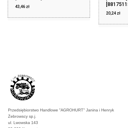
[8817511
43,46
zł
20,24
zł
zł
43,46
zł
20,24
Przedsiębiorstwo Handlowe "AGROHURT" Janina i Henryk
Żebrowscy sp.j.
ul. Lwowska 143