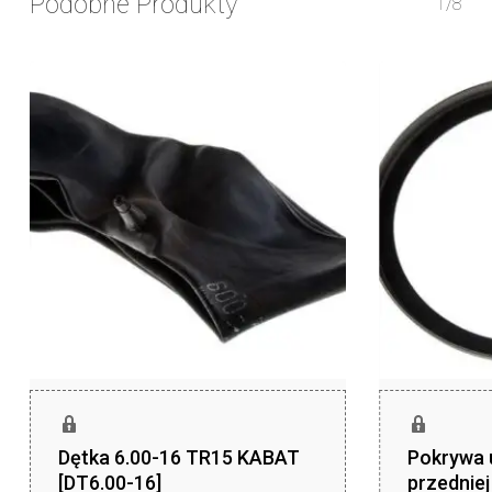
Podobne Produkty
1/8
Dętka 6.00-16 TR15 KABAT
Pokrywa 
[DT6.00-16]
przednie