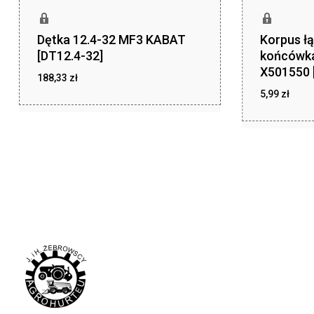
Dętka 12.4-32 MF3 KABAT
Korpus łą
[DT12.4-32]
końcówk
X501550 
188,33
zł
5,99
zł
zł
188,33
zł
5,99