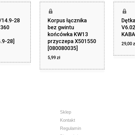
/14.9-28
Korpus łącznika
Dętka
-360
bez gwintu
V6.02
końcówka KW13
KABA
.9-28]
przyczepa X501550
29,00
z
[080080035]
zł
,46
5,99
zł
zł
5,99
Sklep
Kontakt
Regulamin