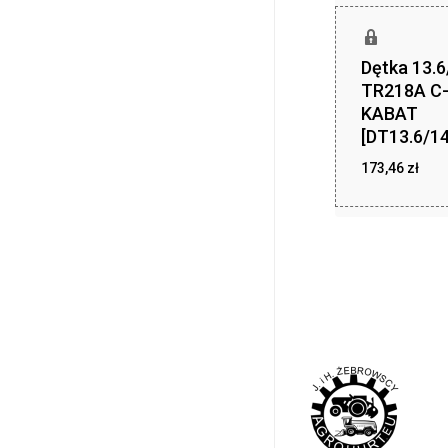
Dętka 13.6
TR218A C
KABAT
[DT13.6/14
173,46
zł
173