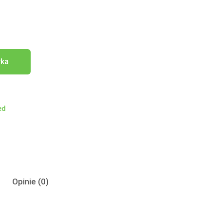
yka
ed
Opinie (0)