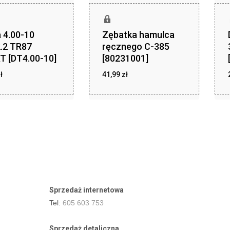
 4.00-10
Zębatka hamulca
.2 TR87
ręcznego C-385
T [DT4.00-10]
[80231001]
zł
zł
ł
29,00
41,99
zł
41,99
Sprzedaż internetowa
Tel:
605 603 753
Sprzedaż detaliczna