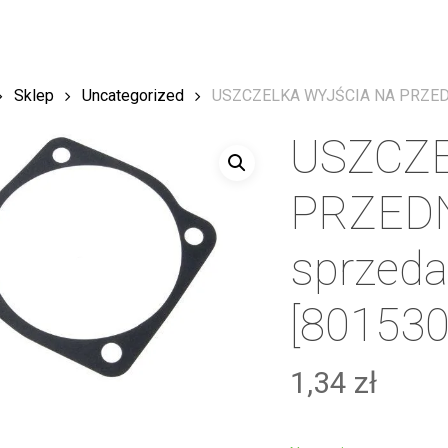
Sklep
Uncategorized
USZCZELKA WYJŚCIA NA PRZEDNI
USZCZE
PRZEDN
sprzeda
[801530
1,34
zł