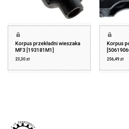
Korpus przekładni wieszaka
Korpus p
MF3 [193181M1]
[5061906
23,30
zł
256,49
zł
zł
zł
23,30
256,49