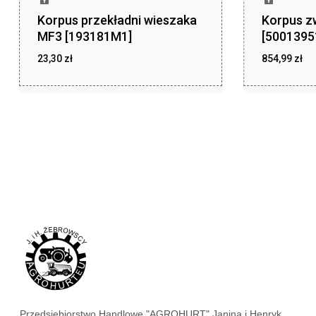
Korpus przekładni wieszaka
Korpus z
MF3 [193181M1]
[5001395
23,30
zł
854,99
zł
zł
zł
23,30
854,99
Przedsiębiorstwo Handlowe "AGROHURT" Janina i Henryk