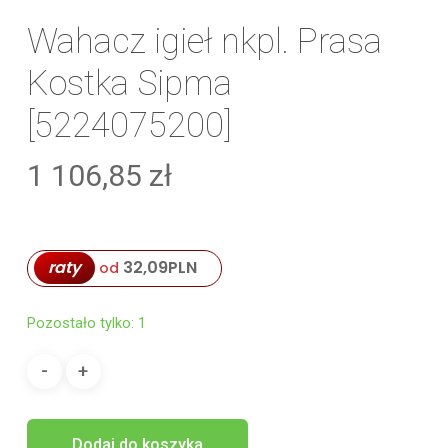
Wahacz igieł nkpl. Prasa
Kostka Sipma
[5224075200]
1 106,85
zł
raty
32,09
PLN
od
Pozostało tylko: 1
Dodaj do koszyka