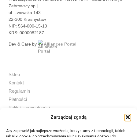
Żebrowscy sp.j.
ul. Lwowska 143
22-300 Krasnystaw
NIP: 564-000-15-19
KRS: 0000082187
Dev & Care by
Alliances Portal
Sklep
Kontakt
Regulamin
Płatności
Polityka prywatności
Zarządzaj zgodą
Aby zapewnić jak najlepsze wrażenia, korzystamy z technologii, takich
jak pliki cookie, do przechowywania i/lub uzyskiwania dostępu do
Sprzedaż internetowa