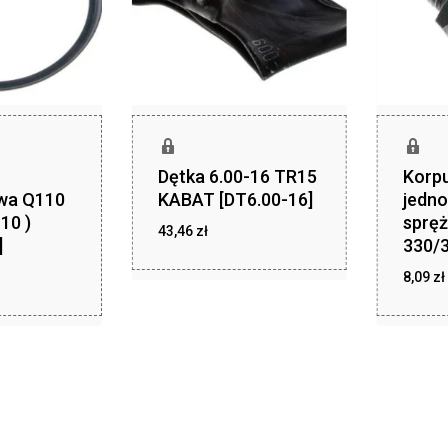
Dętka 6.00-16 TR15
Korpu
wa Q110
KABAT [DT6.00-16]
jedn
10 )
spręż
zł
43,46
zł
43,46
]
330/3
8,09
zł
z
8,09