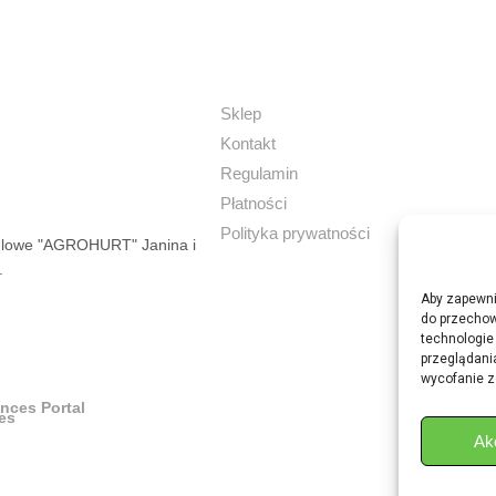
Sklep
Kontakt
Regulamin
Płatności
Polityka prywatności
dlowe "AGROHURT" Janina i
.
Aby zapewnić
do przechow
technologie
przeglądania
wycofanie z
ances Portal
Ak