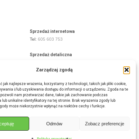
Sprzedaż internetowa
Tel:
605 603 753
Sprzedaż detaliczna
Tel:
82 576 68 80
Zarządzaj zgodą
E-mail:
aukcje.agrohurt@gmail.com
 jak najlepsze wrażenia, korzystamy z technologii, takich jak pliki cookie,
Godziny działania sklepu
ywania i/lub uzyskiwania dostępu do informacji o urządzeniu. Zgoda na te
Pon–Pt: 8:00 – 16:00
 pozwoli nam przetwarzać dane, takie jak zachowanie podczas
 lub unikalne identyfikatory na tej stronie. Brak wyrażenia zgody lub
gody może niekorzystnie wpłynąć na niektóre cechy i funkcje.
ceptuję
Odmów
Zobacz preferencje
Share