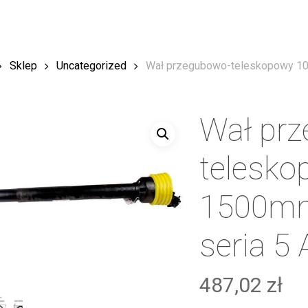
Sklep
Uncategorized
Wał przegubowo-teleskopowy 1
Wał pr
telesko
1500mm
seria 5
487,02
zł