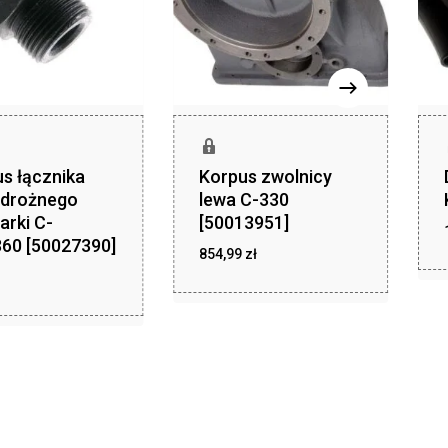
s łącznika
Korpus zwolnicy
odrożnego
lewa C-330
arki C-
[50013951]
60 [50027390]
zł
854,99
zł
854,99
ł