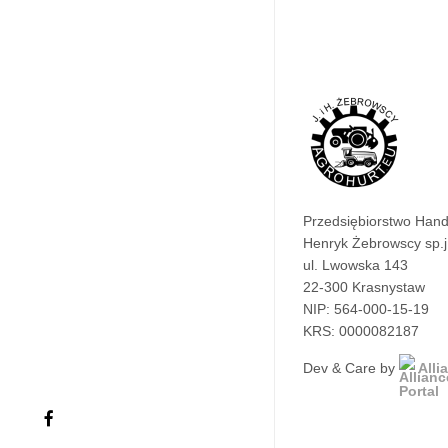
Przedsiębiorstwo Han
Henryk Żebrowscy sp.j
ul. Lwowska 143
22-300 Krasnystaw
NIP: 564-000-15-19
KRS: 0000082187
Dev & Care by
Alli
facebook