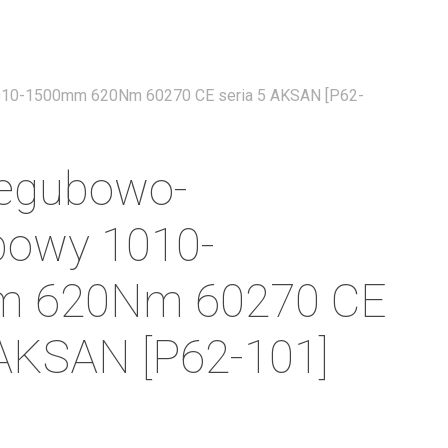
Menu
010-1500mm 620Nm 60270 CE seria 5 AKSAN [P62-
zegubowo-
powy 1010-
 620Nm 60270 CE
 AKSAN [P62-101]