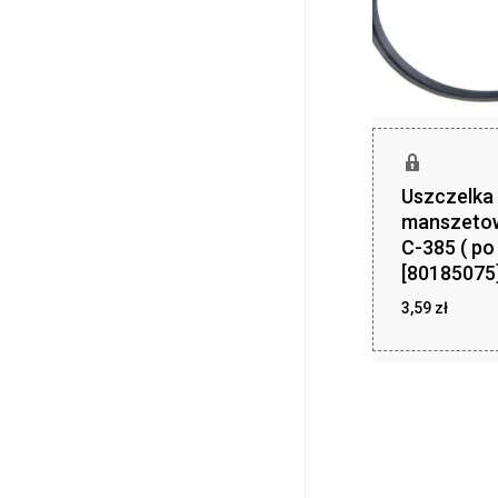
Uszczelka
manszeto
C-385 ( po 
[80185075
3,59
zł
zł
3,59