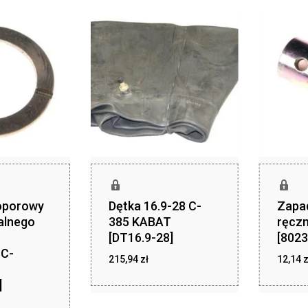
 oporowy
Dętka 16.9-28 C-
Zapa
alnego
385 KABAT
ręcz
[DT16.9-28]
[8023
 C-
zł
215,94
zł
215,94
12,14
z
]