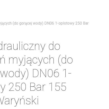
Menu
jących (do gorącej wody) DN06 1-oplotowy 250 Bar
rauliczny do
ń myjących (do
 wody) DN06 1-
y 250 Bar 155
Waryński