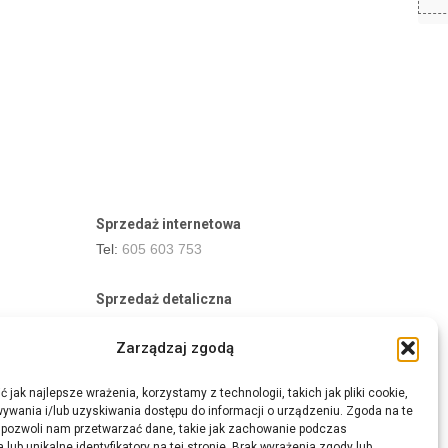
Sprzedaż internetowa
Tel:
605 603 753
Sprzedaż detaliczna
Tel:
82 576 68 80
Zarządzaj zgodą
E-mail:
aukcje.agrohurt@gmail.com
 jak najlepsze wrażenia, korzystamy z technologii, takich jak pliki cookie,
Godziny działania sklepu
ywania i/lub uzyskiwania dostępu do informacji o urządzeniu. Zgoda na te
Pon–Pt: 8:00 – 16:00
 pozwoli nam przetwarzać dane, takie jak zachowanie podczas
 lub unikalne identyfikatory na tej stronie. Brak wyrażenia zgody lub