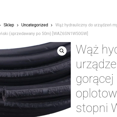
Sklep
Uncategorized
Wąż hydrauliczny do urządzeń my
ryński (sprzedawany po 50m) [WAZ6SN1W50GW]
Wąż hyd
urządze
gorącej
oplotow
stopni 