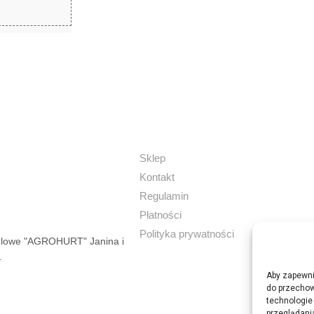
Sklep
Kontakt
Regulamin
Płatności
Polityka prywatności
dlowe "AGROHURT" Janina i
.
Aby zapewnić
do przechow
technologie
przeglądania