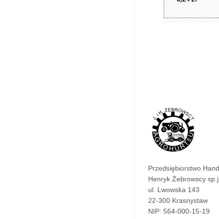
zł
8,24
Przedsiębiorstwo Han
Henryk Żebrowscy sp.j
ul. Lwowska 143
22-300 Krasnystaw
NIP: 564-000-15-19