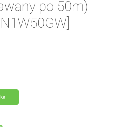
dawany po 50m)
SN1W50GW]
yka
ed