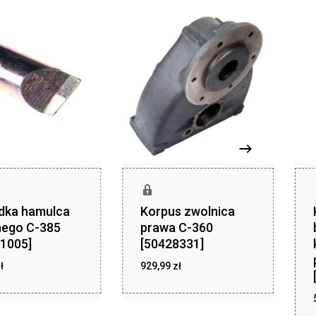
dka hamulca
Korpus zwolnica
nego C-385
prawa C-360
1005]
[50428331]
zł
zł
ł
12,14
929,99
zł
929,99