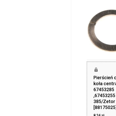
Pierścień
koła centr
67453285
,67453255
385/Zetor
[88175025
8,24
zł