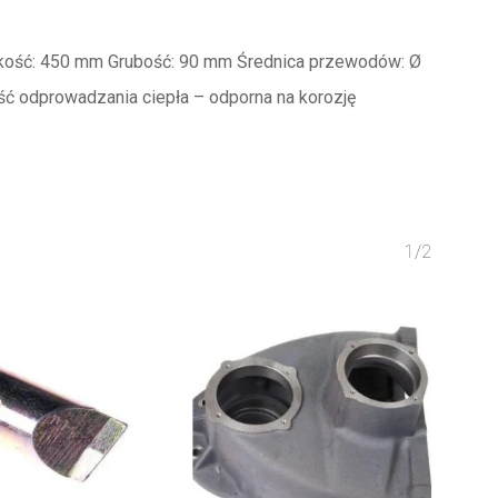
okość: 450 mm Grubość: 90 mm Średnica przewodów: Ø
ć odprowadzania ciepła – odporna na korozję
1/2