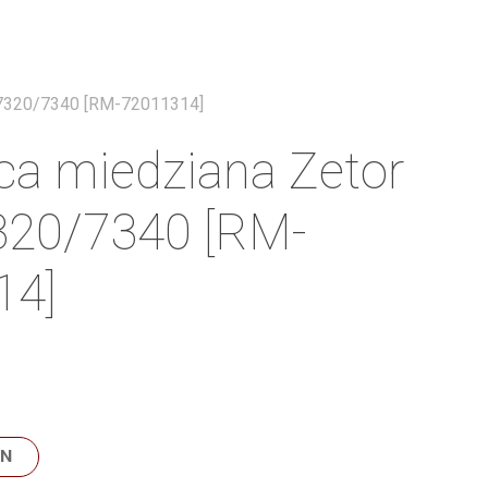
Menu
o 7320/7340 [RM-72011314]
ca miedziana Zetor
320/7340 [RM-
14]
LN