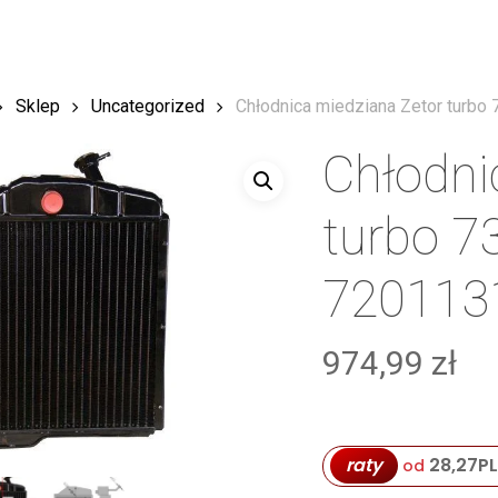
Sklep
Uncategorized
Chłodnica miedziana Zetor turb
Chłodni
turbo 7
720113
974,99
zł
raty
28,27
P
od