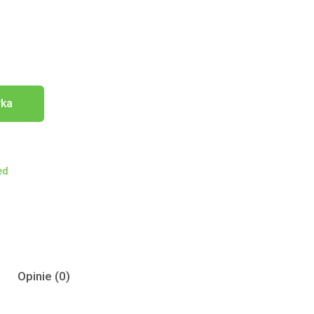
yka
ed
Opinie (0)