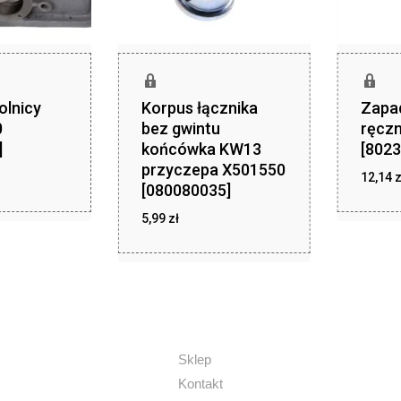
olnicy
Korpus łącznika
Zapa
0
bez gwintu
ręcz
]
końcówka KW13
[8023
przyczepa X501550
zł
,99
12,14
z
[080080035]
5,99
zł
zł
5,99
Sklep
Kontakt