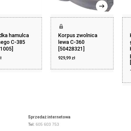
dka hamulca
Korpus zwolnica
nego C-385
lewa C-360
1005]
[50428321]
zł
zł
ł
12,14
929,99
zł
929,99
Sprzedaż internetowa
Tel:
605 603 753