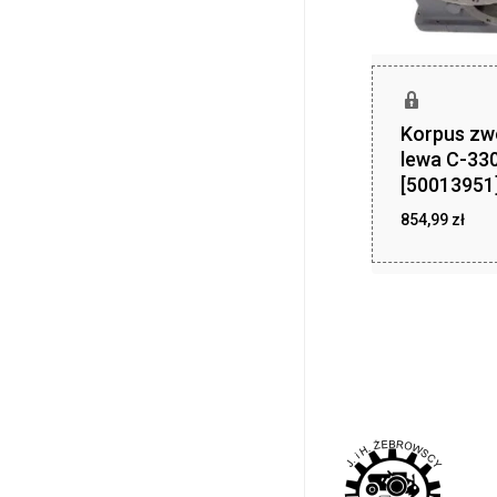
Korpus zw
lewa C-33
[50013951
854,99
zł
854