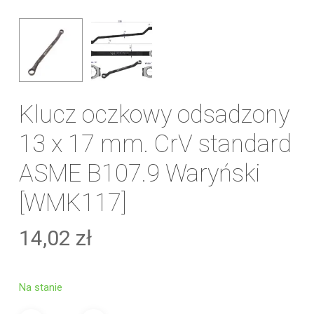
Klucz oczkowy odsadzony
13 x 17 mm. CrV standard
ASME B107.9 Waryński
[WMK117]
14,02
zł
Na stanie