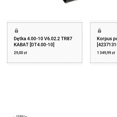
Dętka 4.00-10 V6.02.2 TR87
Korpus p
KABAT [DT4.00-10]
[4237131
29,00
zł
1 349,99
zł
zł
zł
29,00
1 349,99