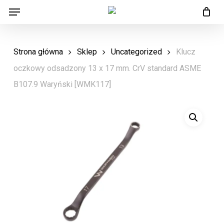
Menu
Skip
Menu
to
main
Strona główna
Sklep
Uncategorized
Klucz
content
oczkowy odsadzony 13 x 17 mm. CrV standard ASME
B107.9 Waryński [WMK117]