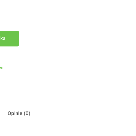
yka
ed
Opinie (0)