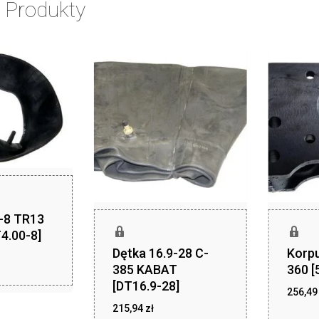
 Produkty
0-8 TR13
4.00-8]
Dętka 16.9-28 C-
Korpu
zł
,40
385 KABAT
360 [
[DT16.9-28]
256,4
zł
215,94
zł
215,94