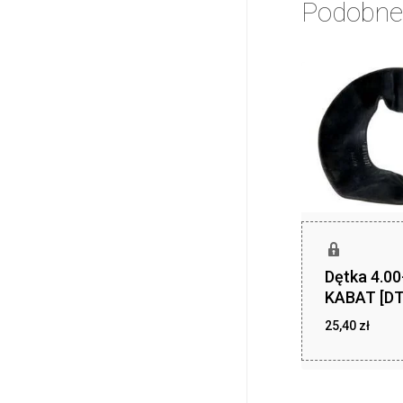
Podobne
Dętka 4.0
KABAT [DT
25,40
zł
25