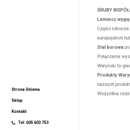
ŚRUBY WSPÓŁ
Lemiesz wygię
Części robocze
europejskich hu
Stal borowa
pos
Połączenie wyso
Waryński to gwa
Produkty Wary
naszych produkt
Strona Główna
Wszystkie rodza
Sklep
Kontakt
Tel: 605 603 753