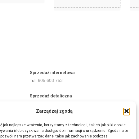
Sprzedaż internetowa
Tel:
605 603 753
Sprzedaż detaliczna
Tel:
82 576 68 80
Zarządzaj zgodą
E-mail:
aukcje.agrohurt@gmail.com
 jak najlepsze wrażenia, korzystamy z technologii, takich jak pliki cookie,
Godziny działania sklepu
ywania i/lub uzyskiwania dostępu do informacji o urządzeniu. Zgoda na te
Pon–Pt: 8:00 – 16:00
 pozwoli nam przetwarzać dane, takie jak zachowanie podczas