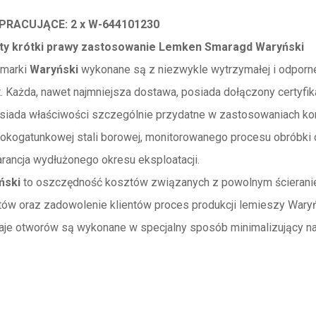
PRACUJĄCE: 2 x
W-644101230
ty krótki prawy zastosowanie Lemken Smaragd Waryński
 marki
Waryński
wykonane są z niezwykle wytrzymałej i odporne
t. Każda, nawet najmniejsza dostawa, posiada dołączony certyfik
iada właściwości szczególnie przydatne w zastosowaniach kon
kogatunkowej stali borowej, monitorowanego procesu obróbki ci
rancja wydłużonego okresu eksploatacji.
ński
to oszczędność kosztów związanych z powolnym ścieraniem
ów oraz zadowolenie klientów proces produkcji lemieszy Waryńs
je otworów są wykonane w specjalny sposób minimalizujący nap