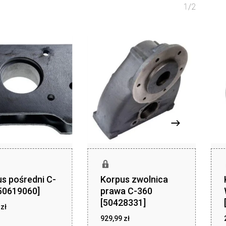
1/2
s pośredni C-
Korpus zwolnica
50619060]
prawa C-360
[50428331]
zł
9
zł
256,49
zł
929,99
zł
929,99