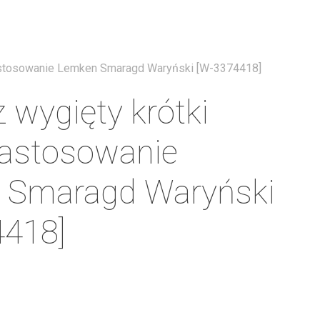
Menu
astosowanie Lemken Smaragd Waryński [W-3374418]
 wygięty krótki
zastosowanie
 Smaragd Waryński
4418]