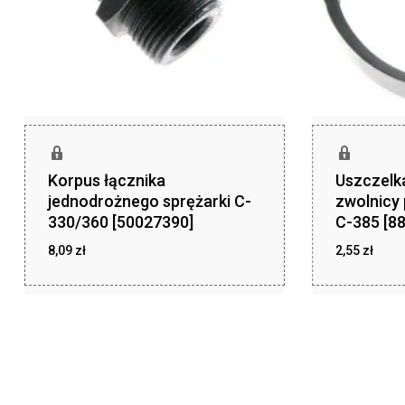
Korpus łącznika
Uszczelka
jednodrożnego sprężarki C-
zwolnicy
330/360 [50027390]
C-385 [8
8,09
zł
2,55
zł
zł
zł
8,09
2,55