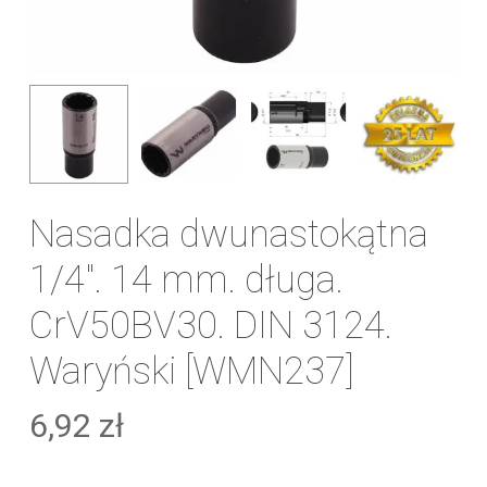
Nasadka dwunastokątna
1/4″. 14 mm. długa.
CrV50BV30. DIN 3124.
Waryński [WMN237]
6,92
zł