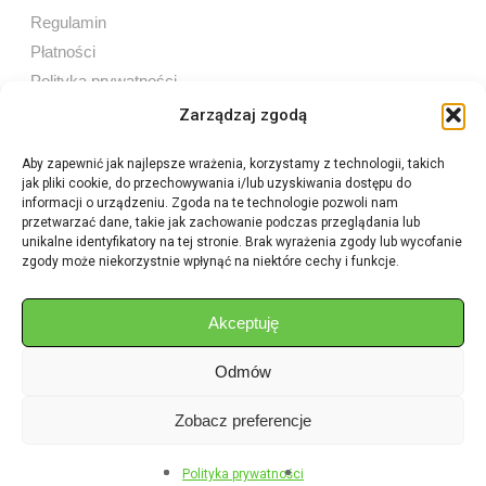
Regulamin
Płatności
Polityka prywatności
Zarządzaj zgodą
Aby zapewnić jak najlepsze wrażenia, korzystamy z technologii, takich
jak pliki cookie, do przechowywania i/lub uzyskiwania dostępu do
Sprzedaż internetowa
informacji o urządzeniu. Zgoda na te technologie pozwoli nam
Tel:
605 603 753
przetwarzać dane, takie jak zachowanie podczas przeglądania lub
unikalne identyfikatory na tej stronie. Brak wyrażenia zgody lub wycofanie
zgody może niekorzystnie wpłynąć na niektóre cechy i funkcje.
Sprzedaż detaliczna
Tel:
82 576 68 80
E-mail:
aukcje.agrohurt@gmail.com
Akceptuję
Odmów
Godziny działania sklepu
Pon–Pt: 8:00 – 16:00
Zobacz preferencje
Polityka prywatności