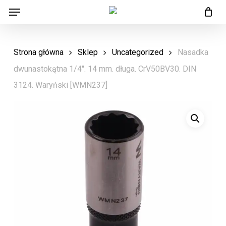
Menu
Skip
Menu
to
main
Strona główna
Sklep
Uncategorized
Nasadka
content
dwunastokątna 1/4″. 14 mm. długa. CrV50BV30. DIN
3124. Waryński [WMN237]